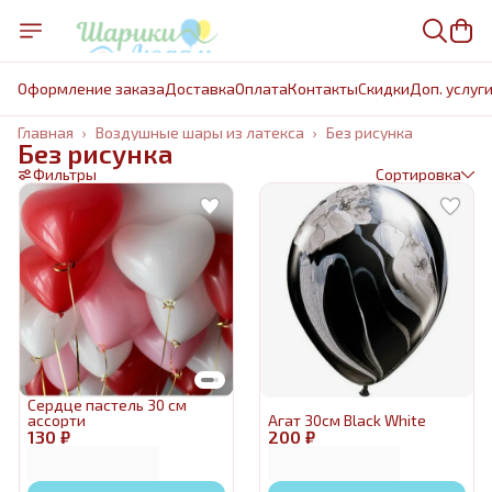
Оформление заказа
Доставка
Оплата
Контакты
Cкидки
Доп. услуг
Главная
›
Воздушные шары из латекса
›
Без рисунка
Без рисунка
Фильтры
Сортировка
Сердце пастель 30 см
ассорти
Агат 30см Black White
130 ₽
200 ₽