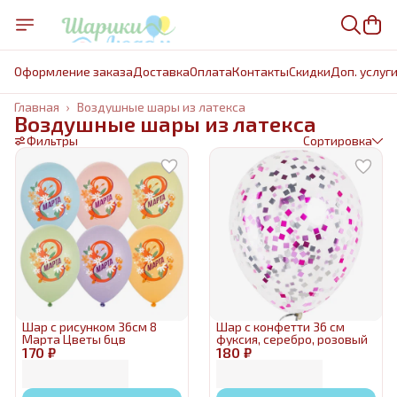
Оформление заказа
Доставка
Оплата
Контакты
Cкидки
Доп. услуг
Главная
›
Воздушные шары из латекса
Воздушные шары из латекса
Фильтры
Сортировка
Шар с рисунком 36см 8
Шар с конфетти 36 см
Марта Цветы 6цв
фуксия, серебро, розовый
170 ₽
180 ₽