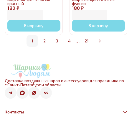
красный
фуксия
180 ₽
180 ₽
В корзину
В корзину
…
1
2
3
4
21
Доставка воздушных шаров и аксессуаров для праздника по
г.Санкт-Петербург и области
Контакты
Адрес
г.Санкт-Петербург, ул.Оптиков 50к1
Телефон
8 (967) 968-38-88