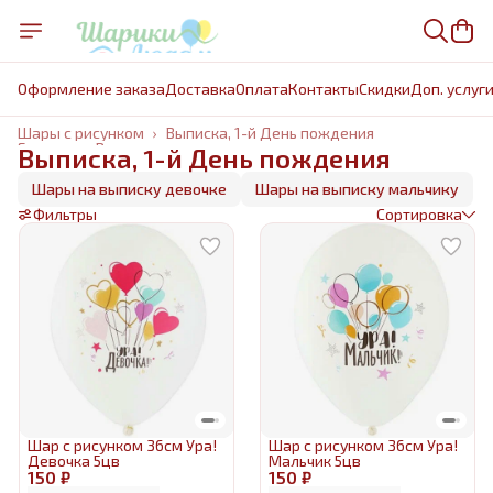
Оформление заказа
Доставка
Оплата
Контакты
Cкидки
Доп. услуг
Шары с рисунком
›
Выписка, 1-й День пождения
Главная
›
Воздушные шары из латекса
›
Выписка, 1-й День пождения
Шары на выписку девочке
Шары на выписку мальчику
Фильтры
Сортировка
Шар с рисунком 36см Ура!
Шар с рисунком 36см Ура!
Девочка 5цв
Мальчик 5цв
150 ₽
150 ₽