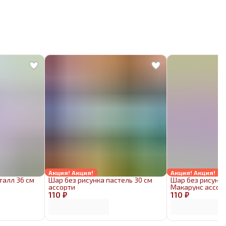
Акция! Акция!
Акция! Акция!
талл 36 см
Шар без рисунка пастель 30 см
Шар без рисунка
ассорти
Макарунс ассор
110 ₽
110 ₽