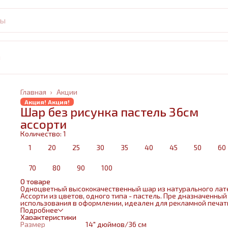
и
Главная
›
Акции
Акция! Акция!
Шар без рисунка пастель 36см
ассорти
Количество: 1
1
20
25
30
35
40
45
50
60
70
80
90
100
О товаре
Одноцветный высококачественный шар из натурального лат
Ассорти из цветов, одного типа - пастель. Пре дназначенный
использования в оформлении, идеален для рекламной печат
Шар способен долго удерживать гелий, что делает его лиде
Подробнее
по длительности полета среди шаров других производителе
Характеристики
Идеален в букетах, за счет гармоничной, круглой формы. Ша
Размер
14" дюймов/36 см