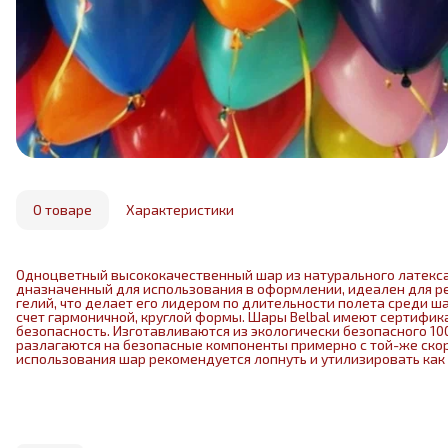
О товаре
Характеристики
Одноцветный высококачественный шар из натурального латекса. 
дназначенный для использования в оформлении, идеален для р
гелий, что делает его лидером по длительности полета среди ша
счет гармоничной, круглой формы. Шары Belbal имеют сертификат
безопасность. Изготавливаются из экологически безопасного 1
разлагаются на безопасные компоненты примерно с той-же скор
использования шар рекомендуется лопнуть и утилизировать как