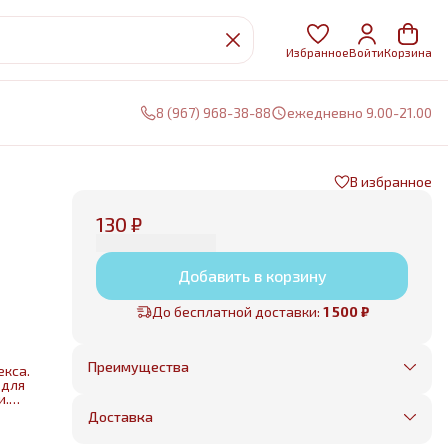
Избранное
Войти
Корзина
8 (967) 968-38-88
ежедневно 9.00-21.00
В избранное
130 ₽
Добавить в корзину
До бесплатной доставки:
1 500 ₽
Преимущества
екса.
Оплата частями в Сплит
 для
и.
Без предоплаты, любые способы оплаты
ром
Доставка
Бесплатная доставка в пределах КАД
й.
ры
Минимальный заказ всего 1500 рублей