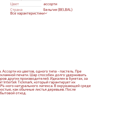
Belbal имеют сертификат Intertek Tickmark, который гаранти
Цвет
ассорти
их безопасность. Изготавливаются из экологически безопасн
100%-ного натурального латекса. В окружающей среде
Страна
Бельгия (BELBAL)
разлагаются на безопасные компоненты примерно с той-же
Все характеристики
скоростью, как обычные листья деревьев. После использова
шар рекомендуется лопнуть и утилизировать как бытовой от
Ассорти из цветов, одного типа - пастель. Пре
екламной печати. Шар способен долго удерживать
ров других производителей. Идеален в букетах, за
 Intertek Tickmark, который гарантирует их
00%-ного натурального латекса. В окружающей среде
остью, как обычные листья деревьев. После
 бытовой отход.