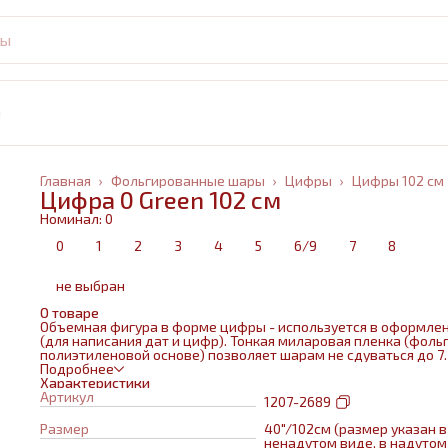
и
Главная
›
Фольгированные шары
›
Цифры
›
Цифры 102 см
Цифра 0 Green 102 см
Номинал: 0
0
1
2
3
4
5
6/9
7
8
не выбран
О товаре
Объемная фигура в форме цифры - используется в оформле
(для написания дат и цифр). Тонкая миларовая пленка (фольг
полиэтиленовой основе) позволяет шарам не сдуваться до 7
дней.
Подробнее
Характеристики
Артикул
1207-2689
Размер
40"/102см (размер указан в
ненадутом виде, в надутом