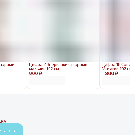
 шарами
Цифра 2 Зверюшки с шарами
Цифра 18 Совер
мальчик 102 см
Macaron 102 см
900 ₽
1 800 ₽
дку
исаться