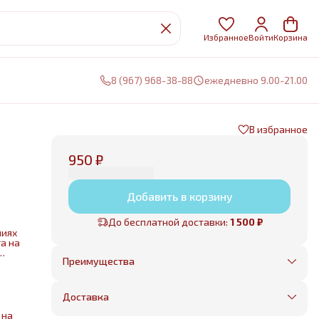
Избранное
Войти
Корзина
8 (967) 968-38-88
ежедневно 9.00-21.00
В избранное
950 ₽
Добавить в корзину
До бесплатной доставки:
1 500 ₽
ниях
а на
Преимущества
Оплата частями в Сплит
Без предоплаты, любые способы оплаты
Доставка
Бесплатная доставка в пределах КАД
Минимальный заказ всего 1500 рублей
 на