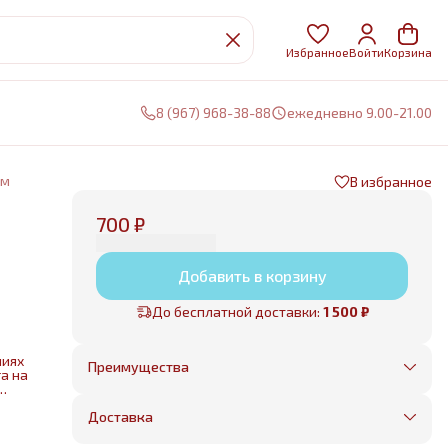
Избранное
Войти
Корзина
8 (967) 968-38-88
ежедневно 9.00-21.00
см
В избранное
700 ₽
Добавить в корзину
До бесплатной доставки:
1 500 ₽
ниях
Преимущества
а на
Оплата частями в Сплит
Без предоплаты, любые способы оплаты
Доставка
Бесплатная доставка в пределах КАД
Минимальный заказ всего 1500 рублей