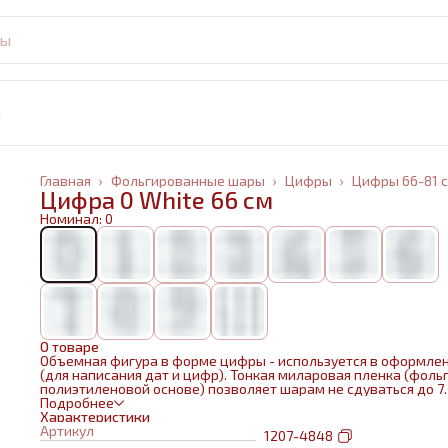
и
Главная
›
Фольгированные шары
›
Цифры
›
Цифры 66-81 
Цифра 0 White 66 см
Номинал: 0
О товаре
Объемная фигура в форме цифры - используется в оформле
(для написания дат и цифр). Тонкая миларовая пленка (фольг
полиэтиленовой основе) позволяет шарам не сдуваться до 7
дней.
Подробнее
Характеристики
Артикул
1207-4848