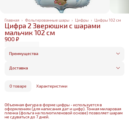
Главная
›
Фольгированные шары
›
Цифры
›
Цифры 102 см
Цифра 2 Зверюшки с шарами
мальчик 102 см
900 ₽
Преимущества
Оплата частями в Сплит
Без предоплаты, любые способы оплаты
Доставка
Бесплатная доставка в пределах КАД
Минимальный заказ всего 1500 рублей
Получим, надуем и привезем ваш заказ из
маркетплейса
О товаре
Характеристики
Объемная фигура в форме цифры - используется в
оформлениях (для написания дат и цифр). Тонкая миларовая
пленка (фольга на полиэтиленовой основе) позволяет шарам
не сдуваться до 7 дней.