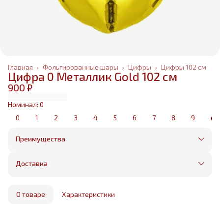
Главная
›
Фольгированные шары
›
Цифры
›
Цифры 102 см
Цифра 0 Металлик Gold 102 см
900 ₽
Номинал: 0
0
1
2
3
4
5
6
7
8
9
не
Преимущества
Оплата частями в Сплит
Без предоплаты, любые способы оплаты
Доставка
Бесплатная доставка в пределах КАД
Минимальный заказ всего 1500 рублей
Получим, надуем и привезем ваш заказ из
маркетплейса
О товаре
Характеристики