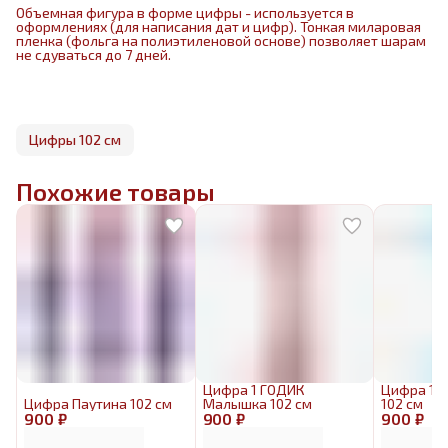
Объемная фигура в форме цифры - используется в
оформлениях (для написания дат и цифр). Тонкая миларовая
пленка (фольга на полиэтиленовой основе) позволяет шарам
не сдуваться до 7 дней.
Цифры 102 см
Похожие товары
Цифра 1 ГОДИК
Цифра 1 
Цифра Паутина 102 см
Малышка 102 см
102 см
900 ₽
900 ₽
900 ₽