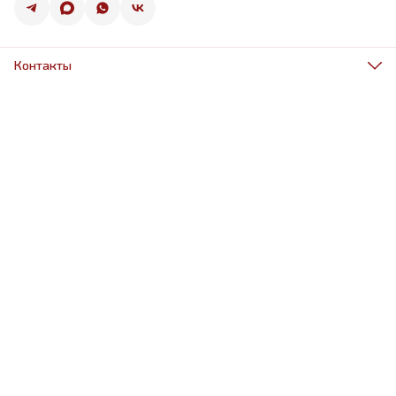
Контакты
Адрес
г.Санкт-Петербург, ул.Оптиков 50к1
Телефон
8 (967) 968-38-88
Режим работы
ежедневно 9.00-21.00
Эл. почта
schariki-ludiam@yandex.ru