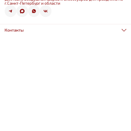
г.Санкт-Петербург и области
Контакты
Адрес
г.Санкт-Петербург, ул.Оптиков 50к1
Телефон
8 (967) 968-38-88
Режим работы
ежедневно 9.00-21.00
Эл. почта
schariki-ludiam@yandex.ru