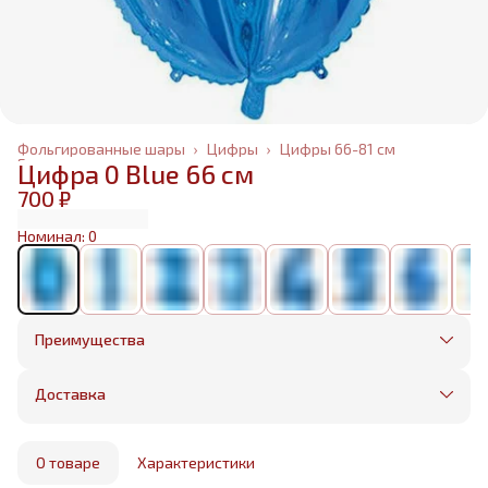
Фольгированные шары
›
Цифры
›
Цифры 66-81 см
Главная
›
Цифра 0 Blue 66 см
700 ₽
Номинал: 0
Преимущества
Оплата частями в Сплит
Без предоплаты, любые способы оплаты
Доставка
Бесплатная доставка в пределах КАД
Минимальный заказ всего 1500 рублей
Получим, надуем и привезем ваш заказ из
маркетплейса
О товаре
Характеристики