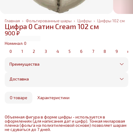
Главная
›
Фольгированные шары
›
Цифры
›
Цифры 102 см
Цифра 0 Сатин Cream 102 см
900 ₽
Номинал: 0
0
1
2
3
4
5
6
7
8
9
не
Преимущества
Оплата частями в Сплит
Без предоплаты, любые способы оплаты
Доставка
Бесплатная доставка в пределах КАД
Минимальный заказ всего 1500 рублей
Получим, надуем и привезем ваш заказ из
маркетплейса
О товаре
Характеристики
Объемная фигура в форме цифры - используется в
оформлениях (для написания дат и цифр). Тонкая миларовая
пленка (фольга на полиэтиленовой основе) позволяет шарам
не сдуваться до 7 дней.