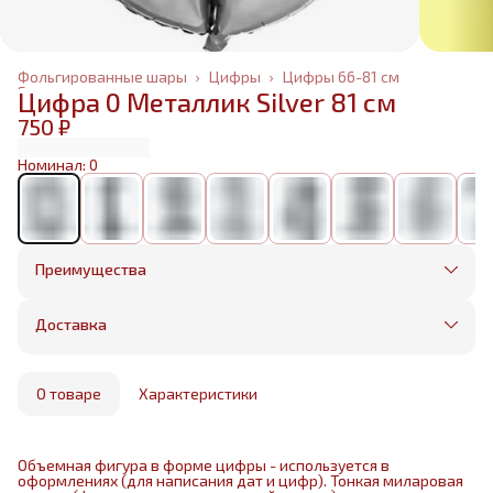
Фольгированные шары
›
Цифры
›
Цифры 66-81 см
Главная
›
Цифра 0 Металлик Silver 81 см
750 ₽
Номинал: 0
Преимущества
Оплата частями в Сплит
Без предоплаты, любые способы оплаты
Доставка
Бесплатная доставка в пределах КАД
Минимальный заказ всего 1500 рублей
Получим, надуем и привезем ваш заказ из
маркетплейса
О товаре
Характеристики
Объемная фигура в форме цифры - используется в
оформлениях (для написания дат и цифр). Тонкая миларовая