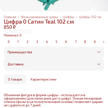
Главная
›
Фольгированные шары
›
Цифры
›
Цифры 102 см
Цифра 0 Сатин Teal 102 см
850 ₽
Номинал: 0
0
1
2
3
4
5
6
7
8
9
не
Преимущества
Оплата частями в Сплит
Без предоплаты, любые способы оплаты
Доставка
Бесплатная доставка в пределах КАД
Минимальный заказ всего 1500 рублей
Получим, надуем и привезем ваш заказ из
маркетплейса
О товаре
Характеристики
Объемная фигура в форме цифры - используется в
оформлениях (для написания дат и цифр). Тонкая миларовая
пленка (фольга на полиэтиленовой основе) позволяет шарам
не сдуваться до 7 дней.