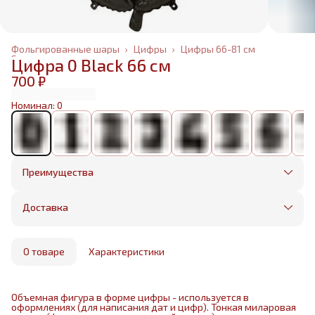
Фольгированные шары
›
Цифры
›
Цифры 66-81 см
Главная
›
Цифра 0 Black 66 см
700 ₽
Номинал: 0
Преимущества
Оплата частями в Сплит
Без предоплаты, любые способы оплаты
Доставка
Бесплатная доставка в пределах КАД
Минимальный заказ всего 1500 рублей
Получим, надуем и привезем ваш заказ из
маркетплейса
О товаре
Характеристики
Объемная фигура в форме цифры - используется в
оформлениях (для написания дат и цифр). Тонкая миларовая