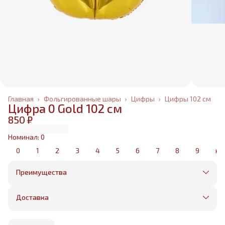
Главная
›
Фольгированные шары
›
Цифры
›
Цифры 102 см
Цифра 0 Gold 102 см
850 ₽
Номинал: 0
0
1
2
3
4
5
6
7
8
9
не
Преимущества
Оплата частями в Сплит
Без предоплаты, любые способы оплаты
Доставка
Бесплатная доставка в пределах КАД
Минимальный заказ всего 1500 рублей
Получим, надуем и привезем ваш заказ из