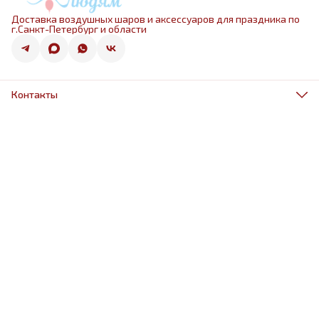
Доставка воздушных шаров и аксессуаров для праздника по
г.Санкт-Петербург и области
Контакты
Адрес
г.Санкт-Петербург, ул.Оптиков 50к1
Телефон
8 (967) 968-38-88
Режим работы
ежедневно 9.00-21.00
Эл. почта
schariki-ludiam@yandex.ru