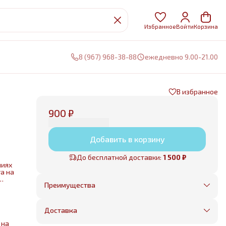
Избранное
Войти
Корзина
8 (967) 968-38-88
ежедневно 9.00-21.00
В избранное
900 ₽
Добавить в корзину
До бесплатной доставки:
1 500 ₽
ниях
а на
Преимущества
Оплата частями в Сплит
Без предоплаты, любые способы оплаты
Доставка
Бесплатная доставка в пределах КАД
Минимальный заказ всего 1500 рублей
 на