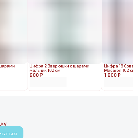
 шарами
Цифра 2 Зверюшки с шарами
Цифра 18 Совер
мальчик 102 см
Macaron 102 см
900 ₽
1 800 ₽
дку
исаться