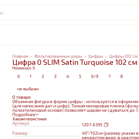
и
Главная
›
Фольгированные шары
›
Цифры
›
Цифры 102 см
Цифра 0 SLIM Satin Turquoise 102 см
Номинал: 0
0
1
2
3
4
5
6/9
7
8
не выбран
О товаре
Объемная фигура в форме цифры - используется в оформле
(для написания дат и цифр). Тонкая миларовая пленка (фольг
полиэтиленовой основе) позволяет шарам не сдуваться до 7
дней.
Подробнее
Характеристики
Артикул
1207-6395
Размер
40"/102см (размер указан в
ненадутом виде, в надутом