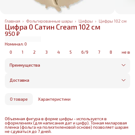
Главная
›
Фольгированные шары
›
Цифры
›
Цифры 102 см
Цифра 0 Сатин Cream 102 см
950 ₽
Номинал: 0
0
1
2
3
4
5
6/9
7
8
не вы
Преимущества
Оплата частями в Сплит
Без предоплаты, любые способы оплаты
Доставка
Бесплатная доставка в пределах КАД
Минимальный заказ всего 1500 рублей
Получим, надуем и привезем ваш заказ из
маркетплейса
О товаре
Характеристики
Объемная фигура в форме цифры - используется в
оформлениях (для написания дат и цифр). Тонкая миларовая
пленка (фольга на полиэтиленовой основе) позволяет шарам
не сдуваться до 7 дней.