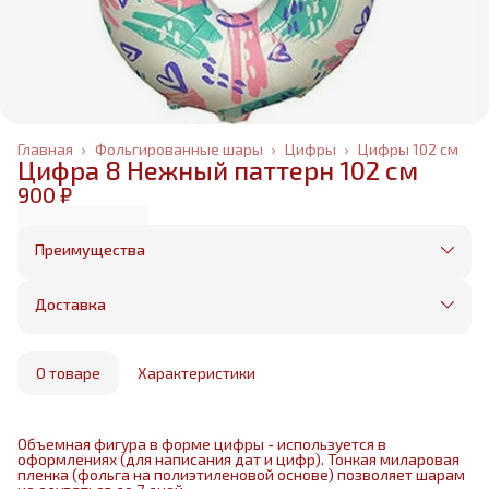
Главная
›
Фольгированные шары
›
Цифры
›
Цифры 102 см
Цифра 8 Нежный паттерн 102 см
900 ₽
Преимущества
Оплата частями в Сплит
Без предоплаты, любые способы оплаты
Доставка
Бесплатная доставка в пределах КАД
Минимальный заказ всего 1500 рублей
Получим, надуем и привезем ваш заказ из
маркетплейса
О товаре
Характеристики
Объемная фигура в форме цифры - используется в
оформлениях (для написания дат и цифр). Тонкая миларовая
пленка (фольга на полиэтиленовой основе) позволяет шарам