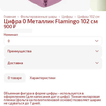
Главная
›
Фольгированные шары
›
Цифры
›
Цифры 102 см
Цифра 0 Металлик Flamingo 102 см
900 ₽
Номинал
0
Преимущества
Оплата частями в Сплит
Без предоплаты, любые способы оплаты
Доставка
Бесплатная доставка в пределах КАД
Минимальный заказ всего 1500 рублей
Получим, надуем и привезем ваш заказ из
маркетплейса
О товаре
Характеристики
Объемная фигура в форме цифры - используется в
оформлениях (для написания дат и цифр). Тонкая миларовая
пленка (фольга на полиэтиленовой основе) позволяет шарам
не сдуваться до 7 дней.