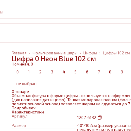
и
Главная
›
Фольгированные шары
›
Цифры
›
Цифры 102 см
Цифра 0 Неон Blue 102 см
Номинал: 0
0
1
2
3
4
5
6
7
8
9
не выбран
О товаре
Объемная фигура в форме цифры - используется в оформле
(для написания дат и цифр). Тонкая миларовая пленка (фольг
полиэтиленовой основе) позволяет шарам не сдуваться до 7
дней.
Подробнее
Характеристики
Артикул
1207-6132
Размер
40"/102см (размер указан в
ненадутом виде, в надутом