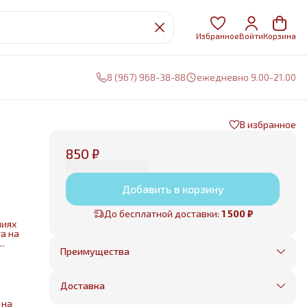
Избранное
Войти
Корзина
8 (967) 968-38-88
ежедневно 9.00-21.00
В избранное
850 ₽
Добавить в корзину
До бесплатной доставки:
1 500 ₽
ниях
а на
Преимущества
Оплата частями в Сплит
Без предоплаты, любые способы оплаты
Доставка
Бесплатная доставка в пределах КАД
Минимальный заказ всего 1500 рублей
 на