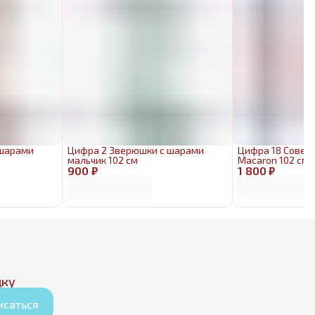
 шарами
Цифра 2 Зверюшки с шарами
Цифра 18 Совер
мальчик 102 см
Macaron 102 см
900 ₽
1 800 ₽
дку
исаться