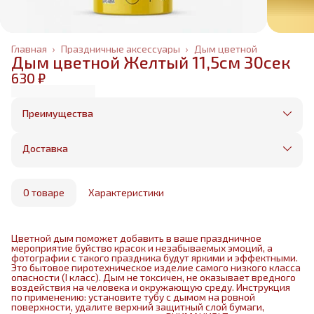
Главная
›
Праздничные аксессуары
›
Дым цветной
Дым цветной Желтый 11,5см 30сек
630 ₽
Преимущества
Оплата частями в Сплит
Без предоплаты, любые способы оплаты
Доставка
Бесплатная доставка в пределах КАД
Минимальный заказ всего 1500 рублей
Получим, надуем и привезем ваш заказ из
маркетплейса
О товаре
Характеристики
Цветной дым поможет добавить в ваше праздничное
мероприятие буйство красок и незабываемых эмоций, а
фотографии с такого праздника будут яркими и эффектными.
Это бытовое пиротехническое изделие самого низкого класса
опасности (I класс). Дым не токсичен, не оказывает вредного
воздействия на человека и окружающую среду. Инструкция
по применению: установите тубу с дымом на ровной
поверхности, удалите верхний защитный слой бумаги,