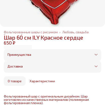
Фольгированные шары с рисунком
›
Любовь, свадьба
Главная
›
Фольгированные шары
›
Шар 60 см ILY Красное сердце
650 ₽
Преимущества
Оплата частями в Сплит
Без предоплаты, любые способы оплаты
Доставка
Бесплатная доставка в пределах КАД
Минимальный заказ всего 1500 рублей
Получим, надуем и привезем ваш заказ из
маркетплейса
О товаре
Характеристики
Фольгированный шар с оригинальным дизайном. Шар
изготовлен из качественных материалов (полимерная
фольгированная пленка).