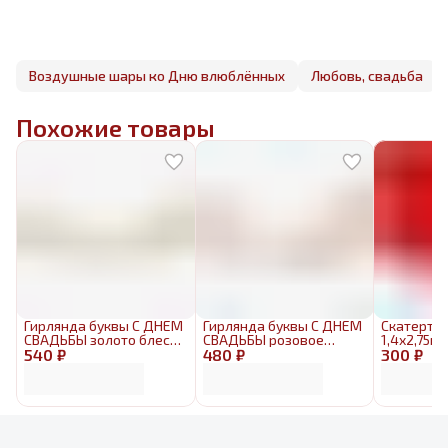
Воздушные шары ко Дню влюблённых
Любовь, свадьба
Похожие товары
Гирлянда буквы С ДНЕМ
Гирлянда буквы С ДНЕМ
Скатерть 
СВАДЬБЫ золото блеск
СВАДЬБЫ розовое
1,4х2,75м
540 ₽
3м
480 ₽
золото 1,9м
300 ₽