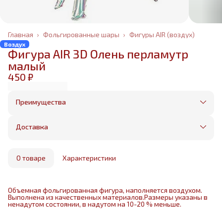
Главная
›
Фольгированные шары
›
Фигуры AIR (воздух)
Воздух
Фигура AIR 3D Олень перламутр
малый
450 ₽
Преимущества
Оплата частями в Сплит
Без предоплаты, любые способы оплаты
Доставка
Бесплатная доставка в пределах КАД
Минимальный заказ всего 1500 рублей
Получим, надуем и привезем ваш заказ из
маркетплейса
О товаре
Характеристики
Объемная фольгированная фигура, наполняется воздухом.
Выполнена из качественных материалов.Размеры указаны в
ненадутом состоянии, в надутом на 10-20 % меньше.