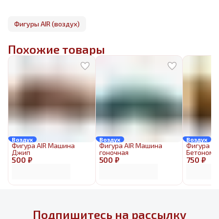
Фигуры AIR (воздух)
Похожие товары
Воздух
Воздух
Воздух
Фигура AIR Машина
Фигура AIR Машина
Фигура AI
Джип
гоночная
Бетономе
500 ₽
500 ₽
750 ₽
Подпишитесь на рассылку