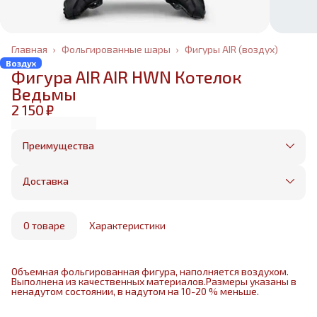
Главная
›
Фольгированные шары
›
Фигуры AIR (воздух)
Воздух
Фигура AIR AIR HWN Котелок
Ведьмы
2 150 ₽
Преимущества
Оплата частями в Сплит
Без предоплаты, любые способы оплаты
Доставка
Бесплатная доставка в пределах КАД
Минимальный заказ всего 1500 рублей
Получим, надуем и привезем ваш заказ из
маркетплейса
О товаре
Характеристики
Объемная фольгированная фигура, наполняется воздухом.
Выполнена из качественных материалов.Размеры указаны в
ненадутом состоянии, в надутом на 10-20 % меньше.