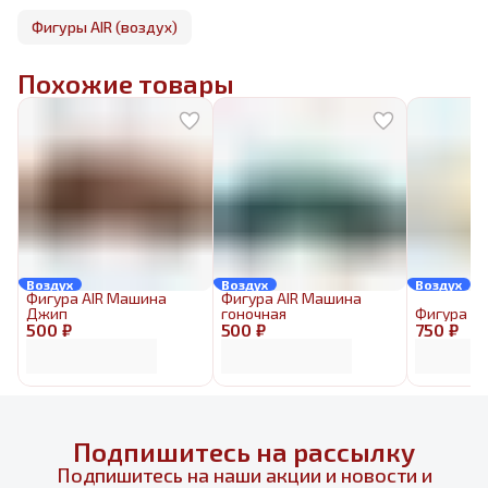
Фигуры AIR (воздух)
Похожие товары
Воздух
Воздух
Воздух
Фигура AIR Машина
Фигура AIR Машина
Джип
гоночная
Фигура AI
500 ₽
500 ₽
750 ₽
Подпишитесь на рассылку
Подпишитесь на наши акции и новости и