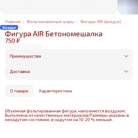
Главная
›
Фольгированные шары
›
Фигуры AIR (воздух)
Воздух
Фигура AIR Бетономешалка
750 ₽
Преимущества
Оплата частями в Сплит
Без предоплаты, любые способы оплаты
Доставка
Бесплатная доставка в пределах КАД
Минимальный заказ всего 1500 рублей
Получим, надуем и привезем ваш заказ из
маркетплейса
О товаре
Характеристики
Объемная фольгированная фигура, наполняется воздухом.
Выполнена из качественных материалов.Размеры указаны в
ненадутом состоянии, в надутом на 10-20 % меньше.