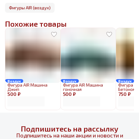
Фигуры AIR (воздух)
Похожие товары
Воздух
Воздух
Воздух
Фигура AIR Машина
Фигура AIR Машина
Фигура AI
Джип
гоночная
Бетономе
500 ₽
500 ₽
750 ₽
Подпишитесь на рассылку
Подпишитесь на наши акции и новости и