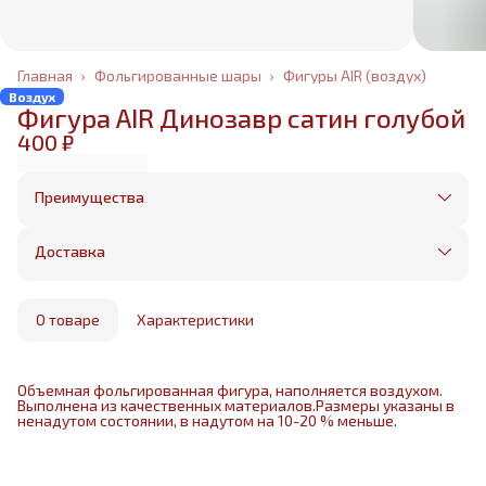
Главная
›
Фольгированные шары
›
Фигуры AIR (воздух)
Воздух
Фигура AIR Динозавр сатин голубой
400 ₽
Преимущества
Оплата частями в Сплит
Без предоплаты, любые способы оплаты
Доставка
Бесплатная доставка в пределах КАД
Минимальный заказ всего 1500 рублей
Получим, надуем и привезем ваш заказ из
маркетплейса
О товаре
Характеристики
Объемная фольгированная фигура, наполняется воздухом.
Выполнена из качественных материалов.Размеры указаны в
ненадутом состоянии, в надутом на 10-20 % меньше.