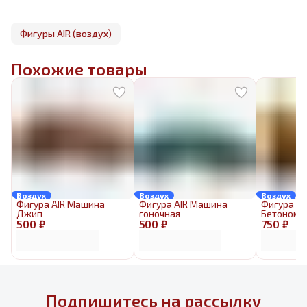
Фигуры AIR (воздух)
Похожие товары
Воздух
Воздух
Воздух
Фигура AIR Машина
Фигура AIR Машина
Фигура AI
Джип
гоночная
Бетономе
500 ₽
500 ₽
750 ₽
Подпишитесь на рассылку