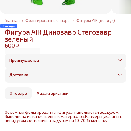
Главная
›
Фольгированные шары
›
Фигуры AIR (воздух)
Воздух
Фигура AIR Динозавр Стегозавр
зеленый
600 ₽
Преимущества
Оплата частями в Сплит
Без предоплаты, любые способы оплаты
Доставка
Бесплатная доставка в пределах КАД
Минимальный заказ всего 1500 рублей
Получим, надуем и привезем ваш заказ из
маркетплейса
О товаре
Характеристики
Объемная фольгированная фигура, наполняется воздухом.
Выполнена из качественных материалов.Размеры указаны в
ненадутом состоянии, в надутом на 10-20 % меньше.