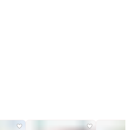
Получим, надуем и привезем ваш заказ из
маркетплейса