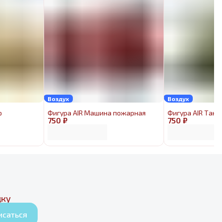
Воздух
Воздух
р
Фигура AIR Машина пожарная
Фигура AIR Танк
750 ₽
750 ₽
дку
исаться