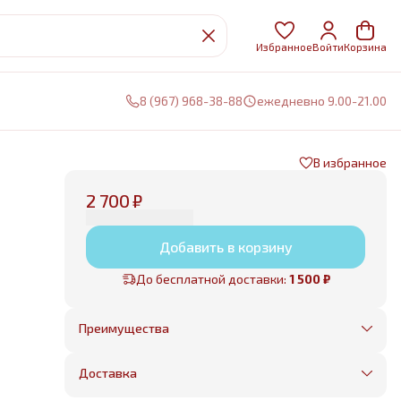
Избранное
Войти
Корзина
8 (967) 968-38-88
ежедневно 9.00-21.00
В избранное
2 700 ₽
Добавить в корзину
До бесплатной доставки:
1 500 ₽
Преимущества
Оплата частями в Сплит
Без предоплаты, любые способы оплаты
Доставка
Бесплатная доставка в пределах КАД
Минимальный заказ всего 1500 рублей