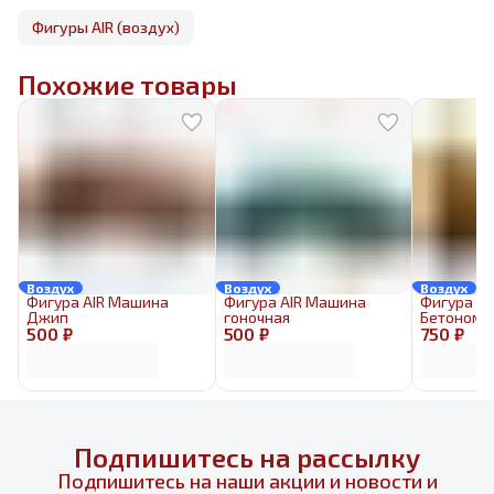
Фигуры AIR (воздух)
Похожие товары
Воздух
Воздух
Воздух
Фигура AIR Машина
Фигура AIR Машина
Фигура AI
Джип
гоночная
Бетономе
500 ₽
500 ₽
750 ₽
Подпишитесь на рассылку
Подпишитесь на наши акции и новости и