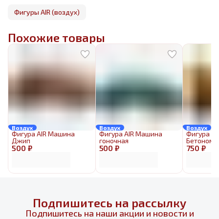
Фигуры AIR (воздух)
Похожие товары
Воздух
Воздух
Воздух
Фигура AIR Машина
Фигура AIR Машина
Фигура AI
Джип
гоночная
Бетономе
500 ₽
500 ₽
750 ₽
Подпишитесь на рассылку
Подпишитесь на наши акции и новости и