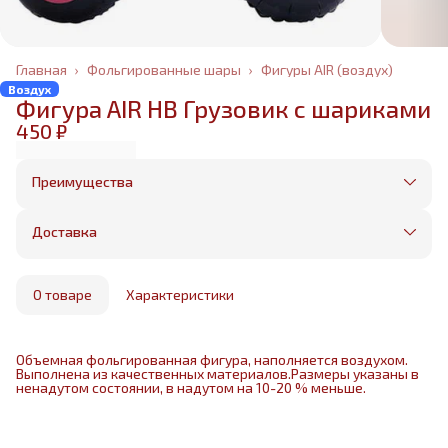
Главная
›
Фольгированные шары
›
Фигуры AIR (воздух)
Воздух
Фигура AIR HB Грузовик с шариками
450 ₽
Преимущества
Оплата частями в Сплит
Без предоплаты, любые способы оплаты
Доставка
Бесплатная доставка в пределах КАД
Минимальный заказ всего 1500 рублей
Получим, надуем и привезем ваш заказ из
маркетплейса
О товаре
Характеристики
Объемная фольгированная фигура, наполняется воздухом.
Выполнена из качественных материалов.Размеры указаны в
ненадутом состоянии, в надутом на 10-20 % меньше.