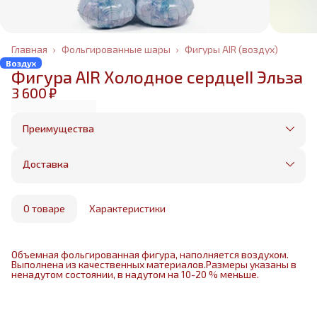
Главная
›
Фольгированные шары
›
Фигуры AIR (воздух)
Воздух
Фигура AIR Холодное сердцеII Эльза
3 600 ₽
Преимущества
Оплата частями в Сплит
Без предоплаты, любые способы оплаты
Доставка
Бесплатная доставка в пределах КАД
Минимальный заказ всего 1500 рублей
Получим, надуем и привезем ваш заказ из
маркетплейса
О товаре
Характеристики
Объемная фольгированная фигура, наполняется воздухом.
Выполнена из качественных материалов.Размеры указаны в
ненадутом состоянии, в надутом на 10-20 % меньше.