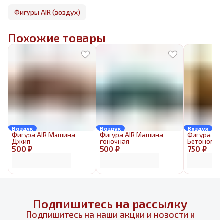
Фигуры AIR (воздух)
Похожие товары
Воздух
Воздух
Воздух
Фигура AIR Машина
Фигура AIR Машина
Фигура AI
Джип
гоночная
Бетономе
500 ₽
500 ₽
750 ₽
Подпишитесь на рассылку
Подпишитесь на наши акции и новости и