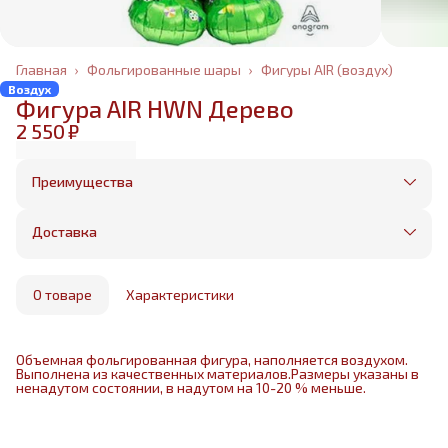
Главная
›
Фольгированные шары
›
Фигуры AIR (воздух)
Воздух
Фигура AIR HWN Дерево
2 550 ₽
Преимущества
Оплата частями в Сплит
Без предоплаты, любые способы оплаты
Доставка
Бесплатная доставка в пределах КАД
Минимальный заказ всего 1500 рублей
Получим, надуем и привезем ваш заказ из
маркетплейса
О товаре
Характеристики
Объемная фольгированная фигура, наполняется воздухом.
Выполнена из качественных материалов.Размеры указаны в
ненадутом состоянии, в надутом на 10-20 % меньше.