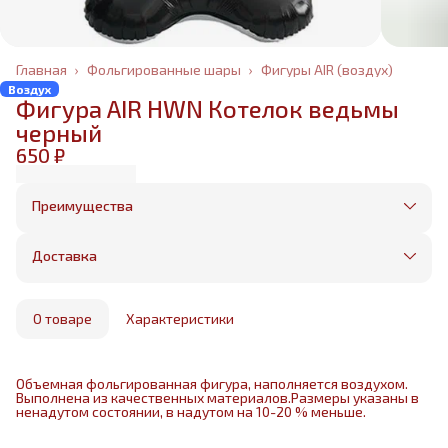
Главная
›
Фольгированные шары
›
Фигуры AIR (воздух)
Воздух
Фигура AIR HWN Котелок ведьмы
черный
650 ₽
Преимущества
Оплата частями в Сплит
Без предоплаты, любые способы оплаты
Доставка
Бесплатная доставка в пределах КАД
Минимальный заказ всего 1500 рублей
Получим, надуем и привезем ваш заказ из
маркетплейса
О товаре
Характеристики
Объемная фольгированная фигура, наполняется воздухом.
Выполнена из качественных материалов.Размеры указаны в
ненадутом состоянии, в надутом на 10-20 % меньше.