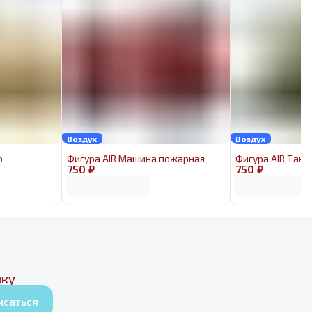
Воздух
Воздух
р
Фигура AIR Машина пожарная
Фигура AIR Танк
750 ₽
750 ₽
дку
исаться