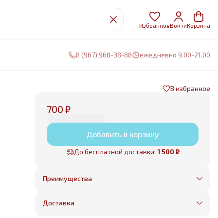
Избранное
Войти
Корзина
8 (967) 968-38-88
ежедневно 9.00-21.00
В избранное
700 ₽
Добавить в корзину
До бесплатной доставки:
1 500 ₽
Преимущества
Оплата частями в Сплит
Без предоплаты, любые способы оплаты
Доставка
Бесплатная доставка в пределах КАД
Минимальный заказ всего 1500 рублей