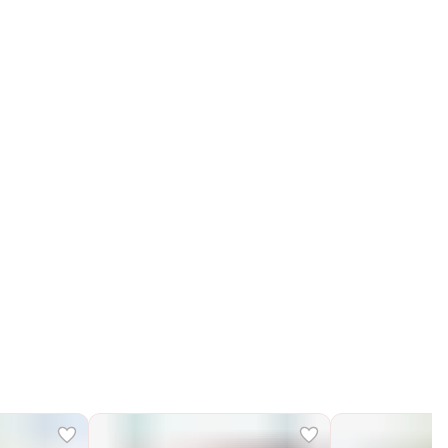
Получим, надуем и привезем ваш заказ из
маркетплейса