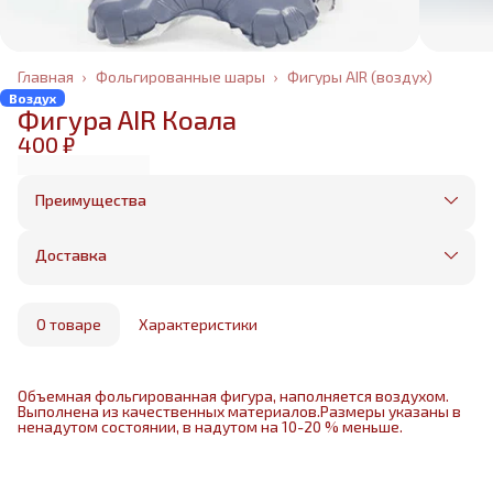
Главная
›
Фольгированные шары
›
Фигуры AIR (воздух)
Воздух
Фигура AIR Коала
400 ₽
Преимущества
Оплата частями в Сплит
Без предоплаты, любые способы оплаты
Доставка
Бесплатная доставка в пределах КАД
Минимальный заказ всего 1500 рублей
Получим, надуем и привезем ваш заказ из
маркетплейса
О товаре
Характеристики
Объемная фольгированная фигура, наполняется воздухом.
Выполнена из качественных материалов.Размеры указаны в
ненадутом состоянии, в надутом на 10-20 % меньше.