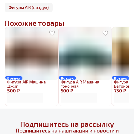
Фигуры AIR (воздух)
Похожие товары
Воздух
Воздух
Воздух
Фигура AIR Машина
Фигура AIR Машина
Фигура AI
Джип
гоночная
Бетономе
500 ₽
500 ₽
750 ₽
Подпишитесь на рассылку
Подпишитесь на наши акции и новости и