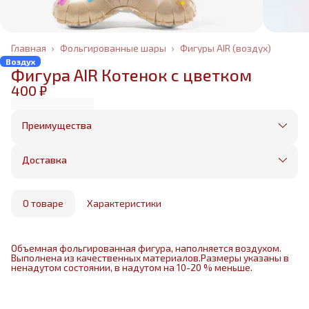
Главная
›
Фольгированные шары
›
Фигуры AIR (воздух)
Воздух
Фигура AIR Котенок с цветком
400 ₽
Преимущества
Оплата частями в Сплит
Без предоплаты, любые способы оплаты
Доставка
Бесплатная доставка в пределах КАД
Минимальный заказ всего 1500 рублей
Получим, надуем и привезем ваш заказ из
маркетплейса
О товаре
Характеристики
Объемная фольгированная фигура, наполняется воздухом.
Выполнена из качественных материалов.Размеры указаны в
ненадутом состоянии, в надутом на 10-20 % меньше.