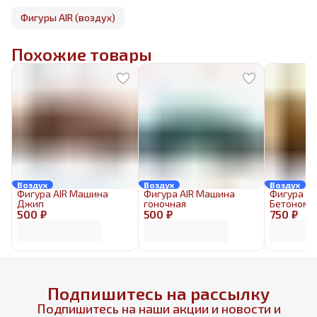
Фигуры AIR (воздух)
Похожие товары
Воздух
Воздух
Воздух
Фигура AIR Машина
Фигура AIR Машина
Фигура AI
Джип
гоночная
Бетономе
500 ₽
500 ₽
750 ₽
Подпишитесь на рассылку
Подпишитесь на наши акции и новости и