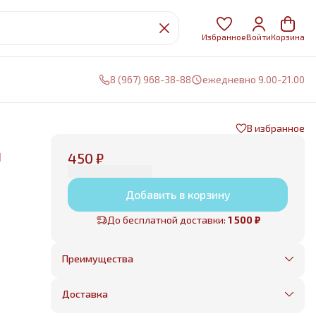
Избранное
Войти
Корзина
8 (967) 968-38-88
ежедневно 9.00-21.00
В избранное
н
450 ₽
Добавить в корзину
До бесплатной доставки:
1 500 ₽
Преимущества
Оплата частями в Сплит
Без предоплаты, любые способы оплаты
Доставка
Бесплатная доставка в пределах КАД
Минимальный заказ всего 1500 рублей