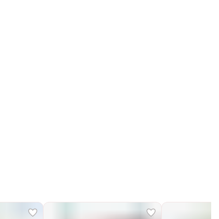
Получим, надуем и привезем ваш заказ из
маркетплейса