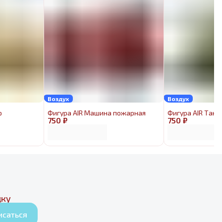
Воздух
Воздух
р
Фигура AIR Машина пожарная
Фигура AIR Танк
750 ₽
750 ₽
дку
исаться