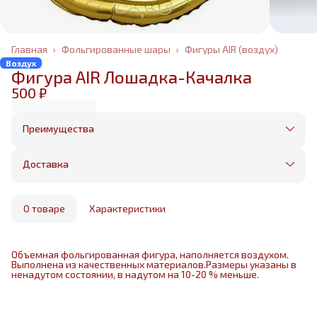
Главная
›
Фольгированные шары
›
Фигуры AIR (воздух)
Воздух
Фигура AIR Лошадка-Качалка
500 ₽
Преимущества
Оплата частями в Сплит
Без предоплаты, любые способы оплаты
Доставка
Бесплатная доставка в пределах КАД
Минимальный заказ всего 1500 рублей
Получим, надуем и привезем ваш заказ из
маркетплейса
О товаре
Характеристики
Объемная фольгированная фигура, наполняется воздухом.
Выполнена из качественных материалов.Размеры указаны в
ненадутом состоянии, в надутом на 10-20 % меньше.