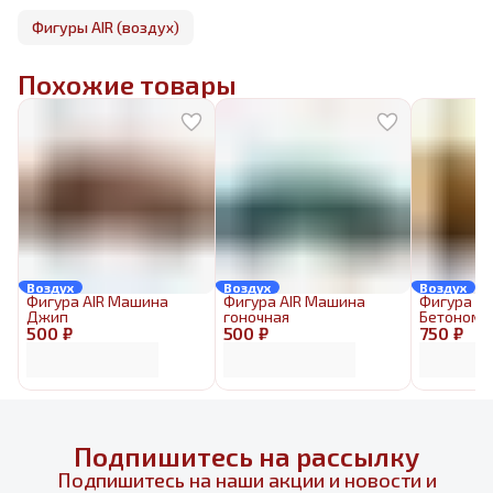
Фигуры AIR (воздух)
Похожие товары
Воздух
Воздух
Воздух
Фигура AIR Машина
Фигура AIR Машина
Фигура AI
Джип
гоночная
Бетономе
500 ₽
500 ₽
750 ₽
Подпишитесь на рассылку
Подпишитесь на наши акции и новости и