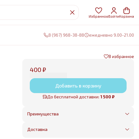
Избранное
Войти
Корзина
8 (967) 968-38-88
ежедневно 9.00-21.00
В избранное
400 ₽
Добавить в корзину
До бесплатной доставки:
1 500 ₽
Преимущества
Оплата частями в Сплит
Без предоплаты, любые способы оплаты
Доставка
Бесплатная доставка в пределах КАД
Минимальный заказ всего 1500 рублей