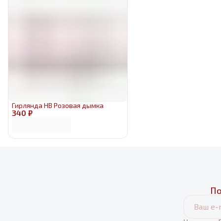
Гирлянда HB Розовая дымка
340 ₽
По