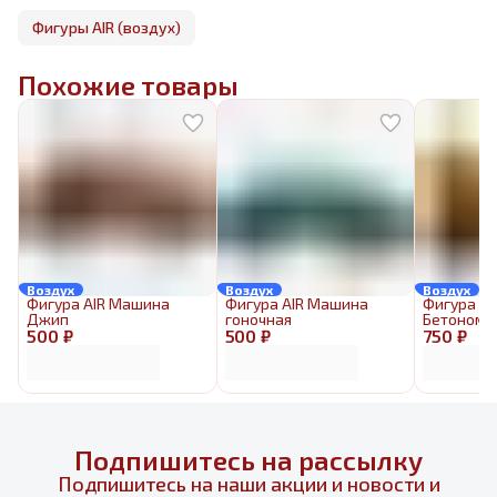
Фигуры AIR (воздух)
Похожие товары
Воздух
Воздух
Воздух
Фигура AIR Машина
Фигура AIR Машина
Фигура AI
Джип
гоночная
Бетономе
500 ₽
500 ₽
750 ₽
Подпишитесь на рассылку
Подпишитесь на наши акции и новости и