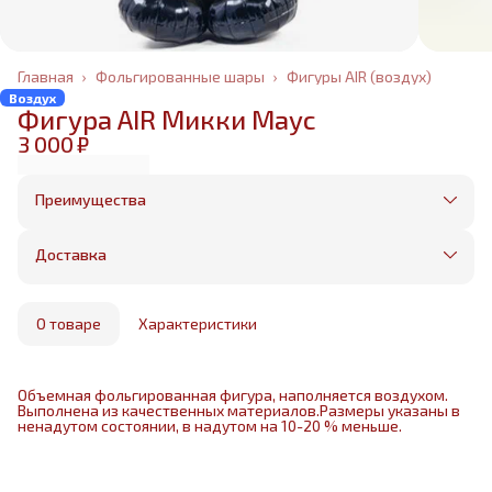
Главная
›
Фольгированные шары
›
Фигуры AIR (воздух)
Воздух
Фигура AIR Микки Маус
3 000 ₽
Преимущества
Оплата частями в Сплит
Без предоплаты, любые способы оплаты
Доставка
Бесплатная доставка в пределах КАД
Минимальный заказ всего 1500 рублей
Получим, надуем и привезем ваш заказ из
маркетплейса
О товаре
Характеристики
Объемная фольгированная фигура, наполняется воздухом.
Выполнена из качественных материалов.Размеры указаны в
ненадутом состоянии, в надутом на 10-20 % меньше.