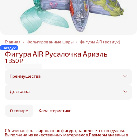
Главная
›
Фольгированные шары
›
Фигуры AIR (воздух)
Воздух
Фигура AIR Русалочка Ариэль
1 350 ₽
Преимущества
Оплата частями в Сплит
Без предоплаты, любые способы оплаты
Доставка
Бесплатная доставка в пределах КАД
Минимальный заказ всего 1500 рублей
Получим, надуем и привезем ваш заказ из
маркетплейса
О товаре
Характеристики
Объемная фольгированная фигура, наполняется воздухом.
Выполнена из качественных материалов.Размеры указаны в