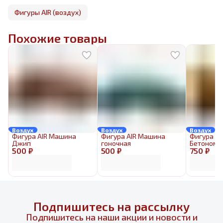
Фигуры AIR (воздух)
Похожие товары
Воздух
Воздух
Воздух
Фигура AIR Машина
Фигура AIR Машина
Фигура AI
Джип
гоночная
Бетономе
500 ₽
500 ₽
750 ₽
Подпишитесь на рассылку
Подпишитесь на наши акции и новости и