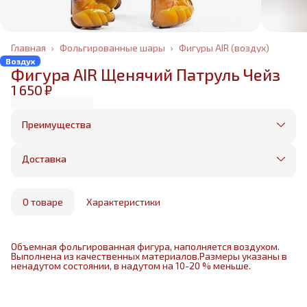
Главная
›
Фольгированные шары
›
Фигуры AIR (воздух)
Воздух
Фигура AIR Щенячий Патруль Чейз
1 650 ₽
Преимущества
Оплата частями в Сплит
Без предоплаты, любые способы оплаты
Доставка
Бесплатная доставка в пределах КАД
Минимальный заказ всего 1500 рублей
Получим, надуем и привезем ваш заказ из
маркетплейса
О товаре
Характеристики
Объемная фольгированная фигура, наполняется воздухом.
Выполнена из качественных материалов.Размеры указаны в
ненадутом состоянии, в надутом на 10-20 % меньше.