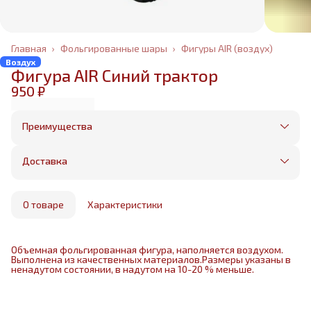
Главная
›
Фольгированные шары
›
Фигуры AIR (воздух)
Воздух
Фигура AIR Синий трактор
950 ₽
Преимущества
Оплата частями в Сплит
Без предоплаты, любые способы оплаты
Доставка
Бесплатная доставка в пределах КАД
Минимальный заказ всего 1500 рублей
Получим, надуем и привезем ваш заказ из
маркетплейса
О товаре
Характеристики
Объемная фольгированная фигура, наполняется воздухом.
Выполнена из качественных материалов.Размеры указаны в
ненадутом состоянии, в надутом на 10-20 % меньше.