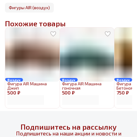
Фигуры AIR (воздух)
Похожие товары
Воздух
Воздух
Воздух
Фигура AIR Машина
Фигура AIR Машина
Фигура AI
Джип
гоночная
Бетономе
500 ₽
500 ₽
750 ₽
Подпишитесь на рассылку
Подпишитесь на наши акции и новости и