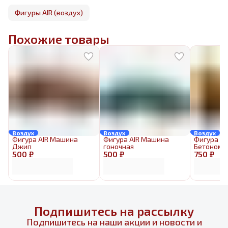
Фигуры AIR (воздух)
Похожие товары
Воздух
Воздух
Воздух
Фигура AIR Машина
Фигура AIR Машина
Фигура AI
Джип
гоночная
Бетономе
500 ₽
500 ₽
750 ₽
Подпишитесь на рассылку
Подпишитесь на наши акции и новости и