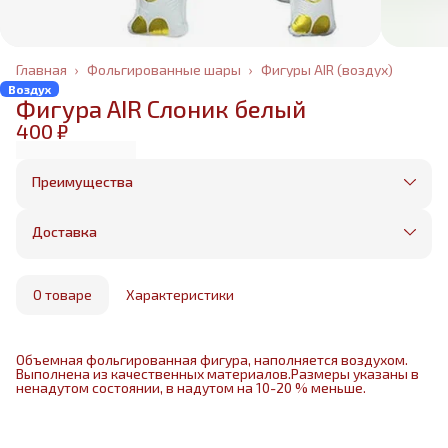
Главная
›
Фольгированные шары
›
Фигуры AIR (воздух)
Воздух
Фигура AIR Слоник белый
400 ₽
Преимущества
Оплата частями в Сплит
Без предоплаты, любые способы оплаты
Доставка
Бесплатная доставка в пределах КАД
Минимальный заказ всего 1500 рублей
Получим, надуем и привезем ваш заказ из
маркетплейса
О товаре
Характеристики
Объемная фольгированная фигура, наполняется воздухом.
Выполнена из качественных материалов.Размеры указаны в
ненадутом состоянии, в надутом на 10-20 % меньше.