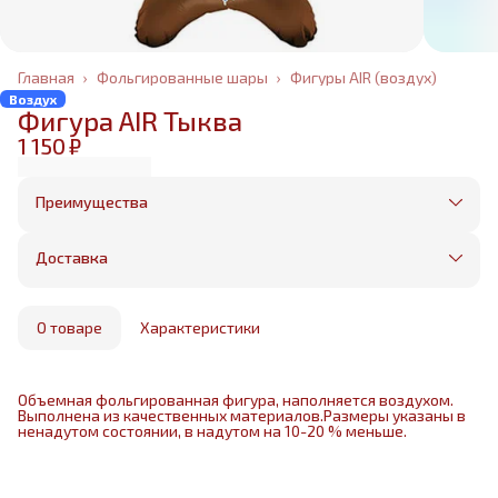
Главная
›
Фольгированные шары
›
Фигуры AIR (воздух)
Воздух
Фигура AIR Тыква
1 150 ₽
Преимущества
Оплата частями в Сплит
Без предоплаты, любые способы оплаты
Доставка
Бесплатная доставка в пределах КАД
Минимальный заказ всего 1500 рублей
Получим, надуем и привезем ваш заказ из
маркетплейса
О товаре
Характеристики
Объемная фольгированная фигура, наполняется воздухом.
Выполнена из качественных материалов.Размеры указаны в
ненадутом состоянии, в надутом на 10-20 % меньше.