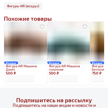
Фигуры AIR (воздух)
Похожие товары
Воздух
Воздух
Воздух
Фигура AIR Машина
Фигура AIR Машина
Фигура AI
Джип
гоночная
Бетономе
500 ₽
500 ₽
750 ₽
Подпишитесь на рассылку
Подпишитесь на наши акции и новости и