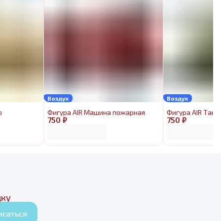
Воздух
Воздух
р
Фигура AIR Машина пожарная
Фигура AIR Танк
750 ₽
750 ₽
дку
исаться