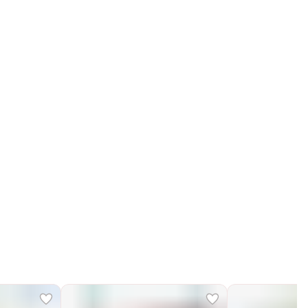
Получим, надуем и привезем ваш заказ из
маркетплейса