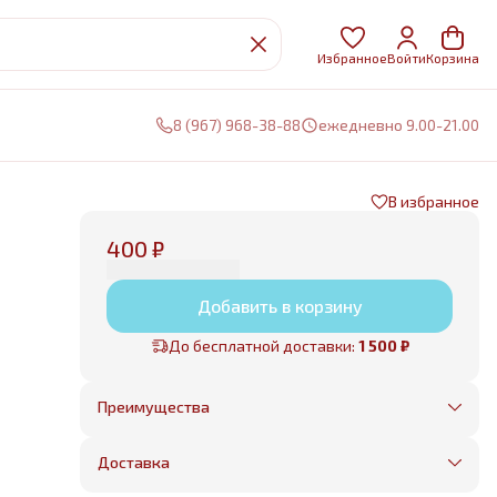
Избранное
Войти
Корзина
8 (967) 968-38-88
ежедневно 9.00-21.00
В избранное
400 ₽
Добавить в корзину
До бесплатной доставки:
1 500 ₽
Преимущества
Оплата частями в Сплит
Без предоплаты, любые способы оплаты
Доставка
Бесплатная доставка в пределах КАД
Минимальный заказ всего 1500 рублей