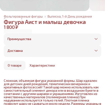
Фольгированные фигуры
›
Выписка, 1-й День рождения
Главная
›
Фольгированные шары
›
Фигура Аист и малыш девочка
1 800 ₽
Преимущества
Оплата частями в Сплит
Без предоплаты, любые способы оплаты
Доставка
Бесплатная доставка в пределах КАД
Минимальный заказ всего 1500 рублей
Получим, надуем и привезем ваш заказ из
маркетплейса
О товаре
Характеристики
Сложная, объемная фигура указанной формы. Шар идеален
для детских дней рождений, тематических вечеринок и
креативных фотосессий! Такой шар можно использовать как
самостоятельный элемент декора или в воздушном букете в
сочетании с другими шарами и украшениями. Изготовлен из
качественных материалов (полимерная пленка).При
надувании используется только гелий. Плотная пленка
позволит шару не сдуваться около недели. Размеры указаны в