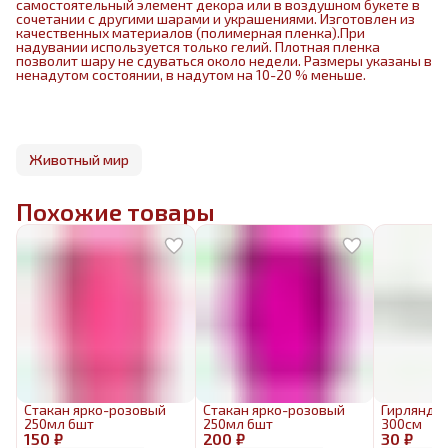
самостоятельный элемент декора или в воздушном букете в
сочетании с другими шарами и украшениями. Изготовлен из
качественных материалов (полимерная пленка).При
надувании используется только гелий. Плотная пленка
позволит шару не сдуваться около недели. Размеры указаны в
ненадутом состоянии, в надутом на 10-20 % меньше.
Животный мир
Похожие товары
Стакан ярко-розовый
Стакан ярко-розовый
Гирлянда
250мл 6шт
250мл 6шт
300см
150 ₽
200 ₽
30 ₽