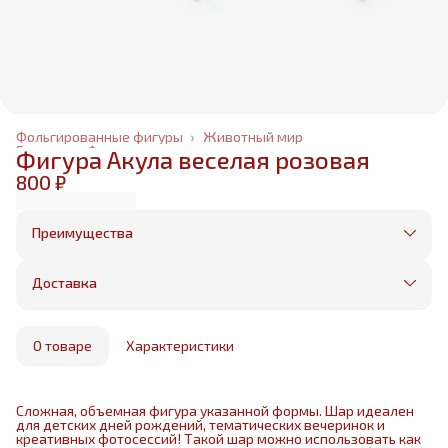
Фольгированные фигуры
›
Животный мир
Главная
›
Фольгированные шары
›
Фигура Акула веселая розовая
800 ₽
Преимущества
Оплата частями в Сплит
Без предоплаты, любые способы оплаты
Доставка
Бесплатная доставка в пределах КАД
Минимальный заказ всего 1500 рублей
Получим, надуем и привезем ваш заказ из
маркетплейса
О товаре
Характеристики
Сложная, объемная фигура указанной формы. Шар идеален
для детских дней рождений, тематических вечеринок и
креативных фотосессий! Такой шар можно использовать как