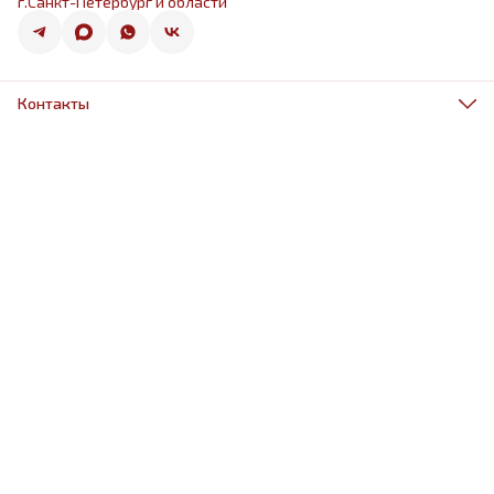
г.Санкт-Петербург и области
Контакты
Адрес
г.Санкт-Петербург, ул.Оптиков 50к1
Телефон
8 (967) 968-38-88
Режим работы
ежедневно 9.00-21.00
Эл. почта
schariki-ludiam@yandex.ru