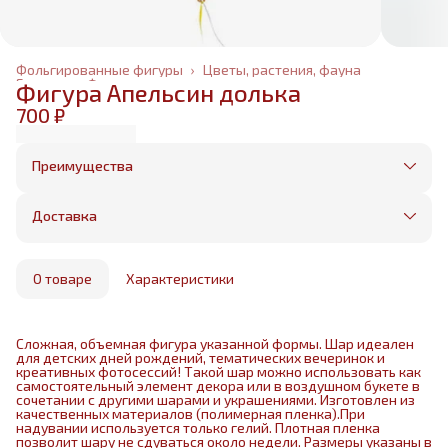
Фольгированные фигуры
›
Цветы, растения, фауна
Главная
›
Фольгированные шары
›
Фигура Апельсин долька
700 ₽
Преимущества
Оплата частями в Сплит
Без предоплаты, любые способы оплаты
Доставка
Бесплатная доставка в пределах КАД
Минимальный заказ всего 1500 рублей
Получим, надуем и привезем ваш заказ из
маркетплейса
О товаре
Характеристики
Сложная, объемная фигура указанной формы. Шар идеален
для детских дней рождений, тематических вечеринок и
креативных фотосессий! Такой шар можно использовать как
самостоятельный элемент декора или в воздушном букете в
сочетании с другими шарами и украшениями. Изготовлен из
качественных материалов (полимерная пленка).При
надувании используется только гелий. Плотная пленка
позволит шару не сдуваться около недели. Размеры указаны в