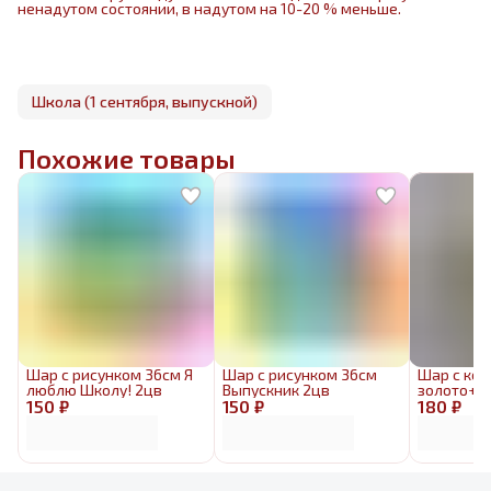
ненадутом состоянии, в надутом на 10-20 % меньше.
Школа (1 сентября, выпускной)
Похожие товары
Шар с рисунком 36см Я
Шар с рисунком 36см
Шар с кон
люблю Школу! 2цв
Выпускник 2цв
золото+з
150 ₽
150 ₽
180 ₽