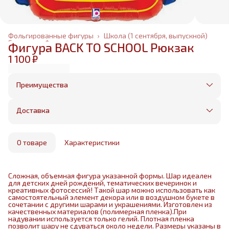
Фольгированные фигуры
›
Школа (1 сентября, выпускной)
Главная
›
Фольгированные шары
›
Фигура BACK TO SCHOOL Рюкзак
1 100 ₽
Преимущества
Оплата частями в Сплит
Без предоплаты, любые способы оплаты
Доставка
Бесплатная доставка в пределах КАД
Минимальный заказ всего 1500 рублей
Получим, надуем и привезем ваш заказ из
маркетплейса
О товаре
Характеристики
Сложная, объемная фигура указанной формы. Шар идеален
для детских дней рождений, тематических вечеринок и
креативных фотосессий! Такой шар можно использовать как
самостоятельный элемент декора или в воздушном букете в
сочетании с другими шарами и украшениями. Изготовлен из
качественных материалов (полимерная пленка).При
надувании используется только гелий. Плотная пленка
позволит шару не сдуваться около недели. Размеры указаны в