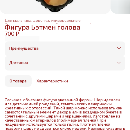
Для мальчика, девочки, универсальные
Фольгированные шары
›
Фольгированные фигуры
›
Фигура Бэтмен голова
Главная
›
700 ₽
Преимущества
Оплата частями в Сплит
Без предоплаты, любые способы оплаты
Доставка
Бесплатная доставка в пределах КАД
Минимальный заказ всего 1500 рублей
Получим, надуем и привезем ваш заказ из
маркетплейса
О товаре
Характеристики
Сложная, объемная фигура указанной формы. Шар идеален
для детских дней рождений, тематических вечеринок и
креативных фотосессий! Такой шар можно использовать как
самостоятельный элемент декора или в воздушном букете в
сочетании с другими шарами и украшениями. Изготовлен из
качественных материалов (полимерная пленка).При
надувании используется только гелий. Плотная пленка
позволит шару не сдуваться около недели. Размеры указаны в